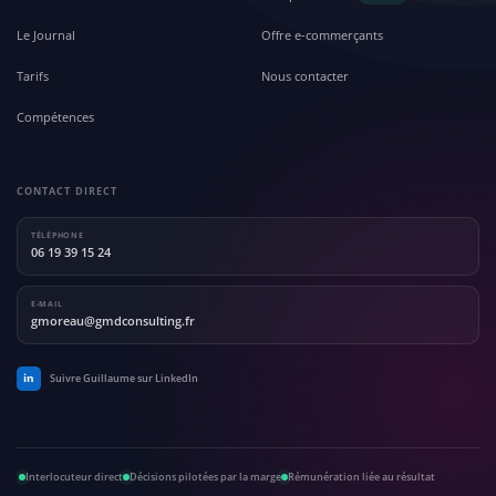
Le Journal
Offre e-commerçants
Tarifs
Nous contacter
Compétences
CONTACT DIRECT
TÉLÉPHONE
06 19 39 15 24
E-MAIL
gmoreau@gmdconsulting.fr
in
Suivre Guillaume sur LinkedIn
Interlocuteur direct
Décisions pilotées par la marge
Rémunération liée au résultat