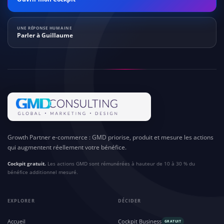
UNE RÉPONSE HUMAINE
Parler à Guillaume
Growth Partner e-commerce : GMD priorise, produit et mesure les actions
qui augmentent réellement votre bénéfice.
Cockpit gratuit.
Les actions GMD sont rémunérées à hauteur de 10 à 30 % du
bénéfice additionnel mesuré.
EXPLORER
DÉCIDER
Accueil
Cockpit Business
GRATUIT