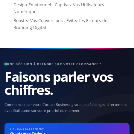
Design Émotionnel : Captivez Vos Utilisateurs
Numériques
Boostez Vos Conversions : Évitez les Erreurs de
Branding Digital
UNE DÉCISION À PRENDRE SUR VOTRE CROISSANCE ?
Faisons parler vos
chiffres.
Commencez par votre Cockpit Business gratuit, ou échangez directement
avec Guillaume sur votre priorité du moment.
0 € · SANS ENGAGEMENT
Ouvrir mon Cockpit