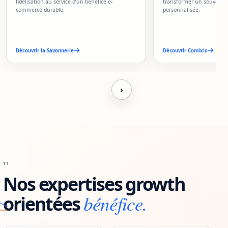
fidélisation au service d’un bénéfice e-
transformer un souvenir
commerce durable.
personnalisée.
Découvrir la Savonnerie
Découvrir Comixio
(nouvelle fenêtre)
›
11
Nos expertises growth
bénéfice.
orientées