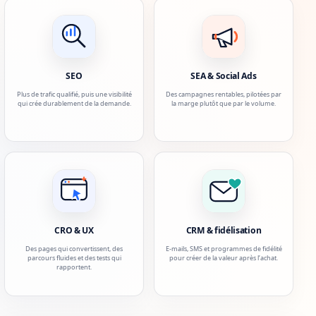
SEO
SEA & Social Ads
Plus de trafic qualifié, puis une visibilité
Des campagnes rentables, pilotées par
qui crée durablement de la demande.
la marge plutôt que par le volume.
CRO & UX
CRM & fidélisation
Des pages qui convertissent, des
E-mails, SMS et programmes de fidélité
parcours fluides et des tests qui
pour créer de la valeur après l’achat.
rapportent.