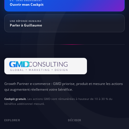
0 € · SANS ENGAGEMENT
Ouvrir mon Cockpit
UNE RÉPONSE HUMAINE
Parler à Guillaume
Growth Partner e-commerce : GMD priorise, produit et mesure les actions
qui augmentent réellement votre bénéfice.
Cockpit gratuit.
Les actions GMD sont rémunérées à hauteur de 10 à 30 % du
bénéfice additionnel mesuré.
EXPLORER
DÉCIDER