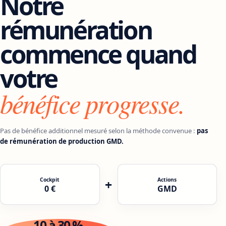
Notre
rémunération
commence quand
votre
bénéfice progresse.
Pas de bénéfice additionnel mesuré selon la méthode convenue :
pas
de rémunération de production GMD.
Cockpit
+
Actions
0 €
GMD
10 à 30 %