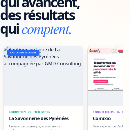
qui avancent,
des résultats
comptent.
qui
CAS CLIENT À LA UNE
ACQUISITION · UX · FIDÉLISATION
PRODUIT DIGITAL · IA · E-CO
La Savonnerie des Pyrénées
Comixio
Croissance organique, conversion et
Une expérience d’achat 