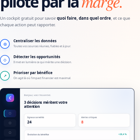
marge.
piloté par la
Un cockpit gratuit pour savoir
quoi faire, dans quel ordre
, et ce que
chaque action peut rapporter.
Centraliser les données
◎
Toutes vos sources réunies, fiables et à jour.
Détecter les opportunités
◇
Il met en lumière ce qui mérite une décision.
Prioriser par bénéfice
↗
On agit là où l’impact financier est maximal.
Bonjour, voici l’essentiel.
C
3 décisions méritent votre
attention
Signaux surveillés
Alertes critiques
24
8
+28,4 %
Évolution du bénéfice