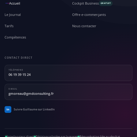
Accueil
Cockpit Business
GRATUIT
Le Journal
Offre e-commerçants
Tarifs
Nous contacter
Compétences
CONTACT DIRECT
TÉLÉPHONE
06 19 39 15 24
E-MAIL
gmoreau@gmdconsulting.fr
in
Suivre Guillaume sur LinkedIn
Interlocuteur direct
Décisions pilotées par la marge
Rémunération liée au résultat