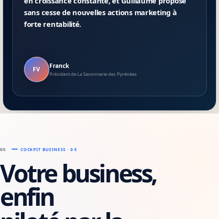
en croissance constante, et Guillaume propose
sans cesse de nouvelles actions marketing à
forte rentabilité.
Franck
FV
Président de La Savonnerie des Pyrénées
05
COCKPIT BUSINESS · 0 €
Votre business,
enfin