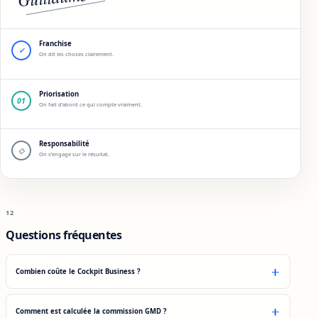
Franchise
✓
On dit les choses clairement.
Priorisation
01
On fait d’abord ce qui compte vraiment.
Responsabilité
◇
On s’engage sur le résultat.
12
Questions fréquentes
Combien coûte le Cockpit Business ?
Comment est calculée la commission GMD ?