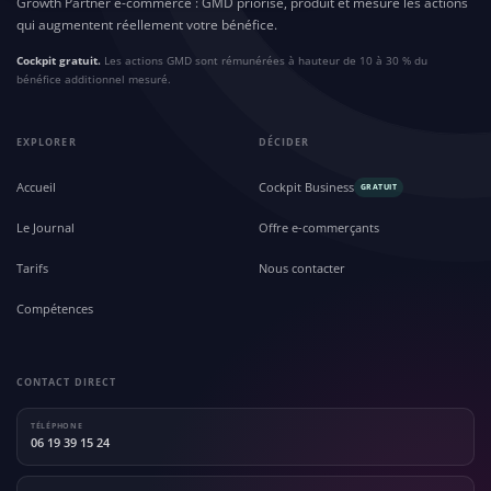
Growth Partner e-commerce : GMD priorise, produit et mesure les actions
qui augmentent réellement votre bénéfice.
Cockpit gratuit.
Les actions GMD sont rémunérées à hauteur de 10 à 30 % du
bénéfice additionnel mesuré.
EXPLORER
DÉCIDER
Accueil
Cockpit Business
GRATUIT
Le Journal
Offre e-commerçants
Tarifs
Nous contacter
Compétences
CONTACT DIRECT
TÉLÉPHONE
06 19 39 15 24