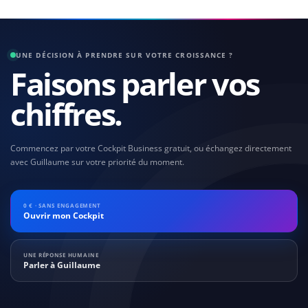
UNE DÉCISION À PRENDRE SUR VOTRE CROISSANCE ?
Faisons parler vos
chiffres.
Commencez par votre Cockpit Business gratuit, ou échangez directement
avec Guillaume sur votre priorité du moment.
0 € · SANS ENGAGEMENT
Ouvrir mon Cockpit
UNE RÉPONSE HUMAINE
Parler à Guillaume