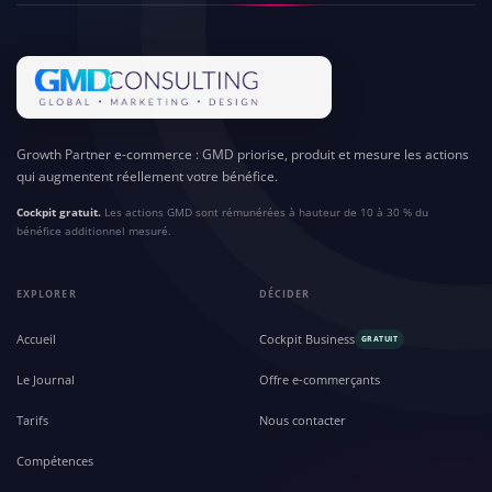
Growth Partner e-commerce : GMD priorise, produit et mesure les actions
qui augmentent réellement votre bénéfice.
Cockpit gratuit.
Les actions GMD sont rémunérées à hauteur de 10 à 30 % du
bénéfice additionnel mesuré.
EXPLORER
DÉCIDER
Accueil
Cockpit Business
GRATUIT
Le Journal
Offre e-commerçants
Tarifs
Nous contacter
Compétences