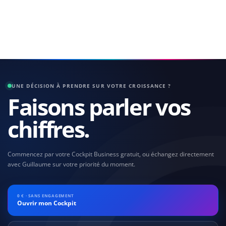
UNE DÉCISION À PRENDRE SUR VOTRE CROISSANCE ?
Faisons parler vos
chiffres.
Commencez par votre Cockpit Business gratuit, ou échangez directement
avec Guillaume sur votre priorité du moment.
0 € · SANS ENGAGEMENT
Ouvrir mon Cockpit