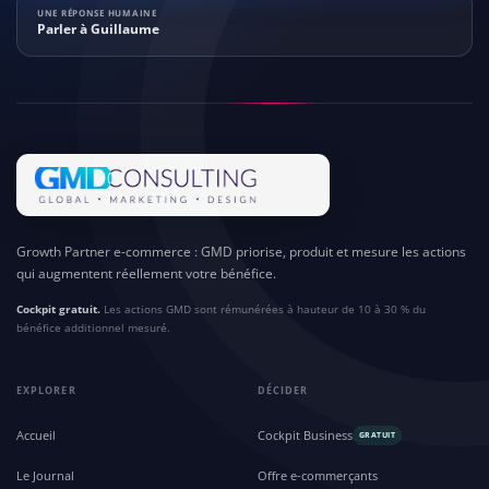
UNE RÉPONSE HUMAINE
Parler à Guillaume
Growth Partner e-commerce : GMD priorise, produit et mesure les actions
qui augmentent réellement votre bénéfice.
Cockpit gratuit.
Les actions GMD sont rémunérées à hauteur de 10 à 30 % du
bénéfice additionnel mesuré.
EXPLORER
DÉCIDER
Accueil
Cockpit Business
GRATUIT
Le Journal
Offre e-commerçants