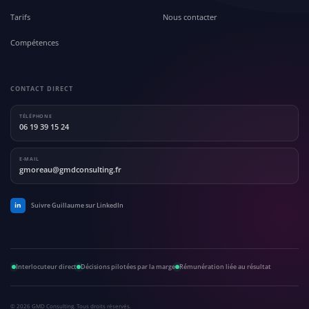
Tarifs
Nous contacter
Compétences
CONTACT DIRECT
TÉLÉPHONE
06 19 39 15 24
E-MAIL
gmoreau@gmdconsulting.fr
in
Suivre Guillaume sur LinkedIn
Interlocuteur direct
Décisions pilotées par la marge
Rémunération liée au résultat
©
2026
GMD Consulting. Tous droits réservés.