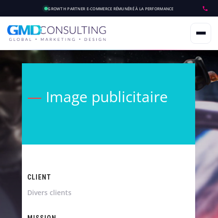
GROWTH PARTNER E-COMMERCE
RÉMUNÉRÉ À LA PERFORMANCE
—
Image publicitaire
CLIENT
Divers clients
MISSION