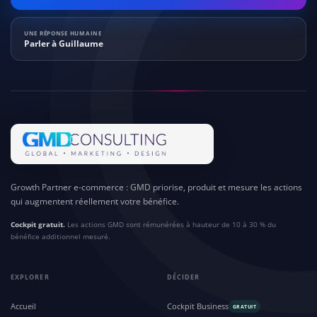
UNE RÉPONSE HUMAINE
Parler à Guillaume
Growth Partner e-commerce : GMD priorise, produit et mesure les actions
qui augmentent réellement votre bénéfice.
Cockpit gratuit.
Les actions GMD sont rémunérées à hauteur de 10 à 30 % du
bénéfice additionnel mesuré.
EXPLORER
DÉCIDER
Accueil
Cockpit Business
GRATUIT