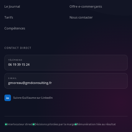
Le Journal
Offre e-commerçants
Tarifs
Nous contacter
Compétences
CONTACT DIRECT
TÉLÉPHONE
06 19 39 15 24
E-MAIL
gmoreau@gmdconsulting.fr
in
Suivre Guillaume sur LinkedIn
Interlocuteur direct
Décisions pilotées par la marge
Rémunération liée au résultat