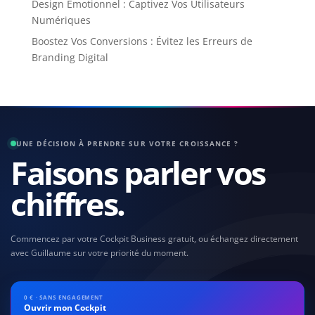
Design Émotionnel : Captivez Vos Utilisateurs
Numériques
Boostez Vos Conversions : Évitez les Erreurs de
Branding Digital
UNE DÉCISION À PRENDRE SUR VOTRE CROISSANCE ?
Faisons parler vos
chiffres.
Commencez par votre Cockpit Business gratuit, ou échangez directement
avec Guillaume sur votre priorité du moment.
0 € · SANS ENGAGEMENT
Ouvrir mon Cockpit