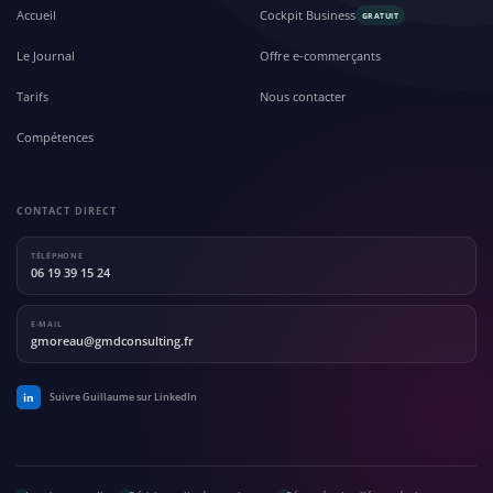
Accueil
Cockpit Business
GRATUIT
Le Journal
Offre e-commerçants
Tarifs
Nous contacter
Compétences
CONTACT DIRECT
TÉLÉPHONE
06 19 39 15 24
E-MAIL
gmoreau@gmdconsulting.fr
in
Suivre Guillaume sur LinkedIn