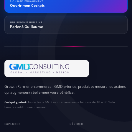
0 € · SANS ENGAGEMENT
Ouvrir mon Cockpit
UNE RÉPONSE HUMAINE
Parler à Guillaume
Growth Partner e-commerce : GMD priorise, produit et mesure les actions
qui augmentent réellement votre bénéfice.
Cockpit gratuit.
Les actions GMD sont rémunérées à hauteur de 10 à 30 % du
bénéfice additionnel mesuré.
EXPLORER
DÉCIDER